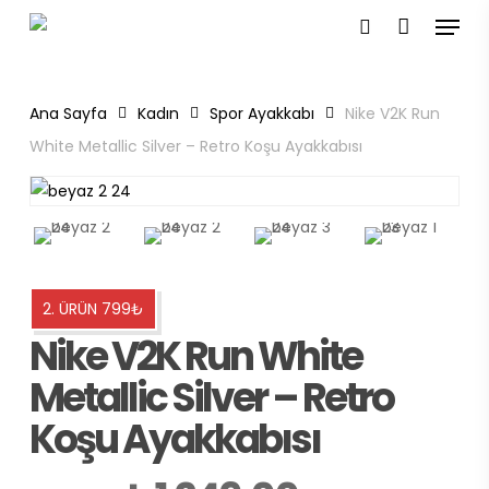
Menu
Skip
to
search
main
content
Ana Sayfa
Kadın
Spor Ayakkabı
Nike V2K Run
White Metallic Silver – Retro Koşu Ayakkabısı
2. ÜRÜN 799₺
Nike V2K Run White
Metallic Silver – Retro
Koşu Ayakkabısı