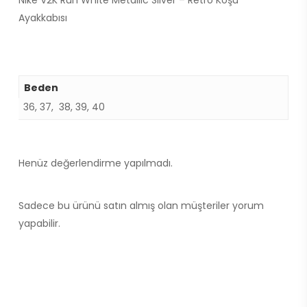
Nike V2K Run White Metallic Silver – Retro Koşu
Ayakkabısı
Beden
36, 37, 38, 39, 40
Henüz değerlendirme yapılmadı.
Sadece bu ürünü satın almış olan müşteriler yorum
yapabilir.