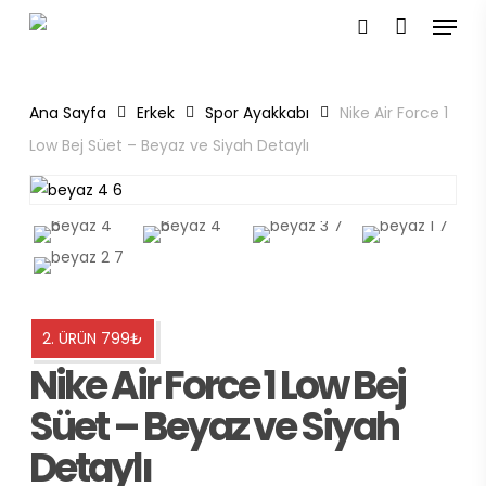
Menu
Skip
to
search
main
content
Ana Sayfa
Erkek
Spor Ayakkabı
Nike Air Force 1
Low Bej Süet – Beyaz ve Siyah Detaylı
2. ÜRÜN 799₺
Nike Air Force 1 Low Bej
Süet – Beyaz ve Siyah
Detaylı