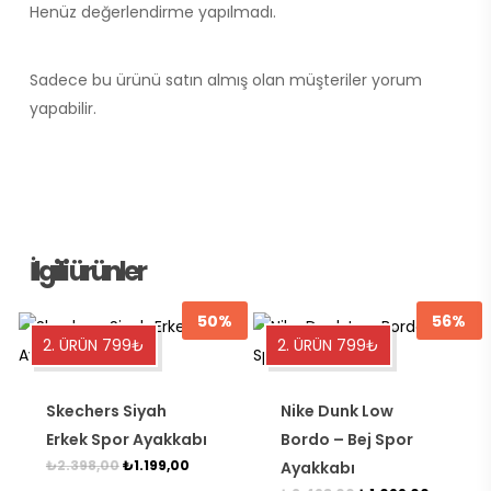
Henüz değerlendirme yapılmadı.
Sadece bu ürünü satın almış olan müşteriler yorum
yapabilir.
İlgili ürünler
50%
56%
Bu
Bu
2. ÜRÜN 799₺
2. ÜRÜN 799₺
ürünün
ürünün
birden
birden
Skechers Siyah
Nike Dunk Low
fazla
fazla
Erkek Spor Ayakkabı
Bordo – Bej Spor
varyasyonu
varyasyonu
Orijinal
Şu
₺
2.398,00
₺
1.199,00
Ayakkabı
var.
var.
fiyat:
andaki