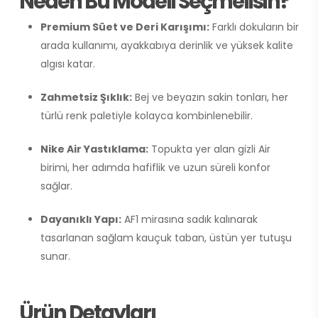
Neden Bu Modeli Seçmelisin?
Premium Süet ve Deri Karışımı:
Farklı dokuların bir
arada kullanımı, ayakkabıya derinlik ve yüksek kalite
algısı katar.
Zahmetsiz Şıklık:
Bej ve beyazın sakin tonları, her
türlü renk paletiyle kolayca kombinlenebilir.
Nike Air Yastıklama:
Topukta yer alan gizli Air
birimi, her adımda hafiflik ve uzun süreli konfor
sağlar.
Dayanıklı Yapı:
AF1 mirasına sadık kalınarak
tasarlanan sağlam kauçuk taban, üstün yer tutuşu
sunar.
Ürün Detayları