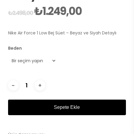
₺
1.249,00
Orijinal
Şu
₺
2.498,00
fiyat:
andaki
₺2.498,00.
fiyat:
Nike Air Force 1 Low Bej Süet – Beyaz ve Siyah Detaylı
₺1.249,00.
Beden
Sepete Ekle