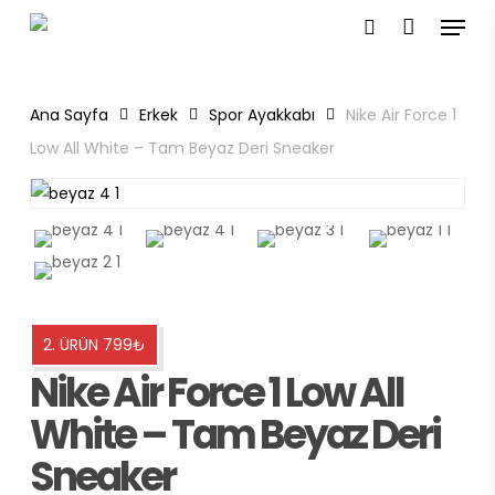
Menu
Skip
to
search
main
content
Ana Sayfa
Erkek
Spor Ayakkabı
Nike Air Force 1
Low All White – Tam Beyaz Deri Sneaker
2. ÜRÜN 799₺
Nike Air Force 1 Low All
White – Tam Beyaz Deri
Sneaker