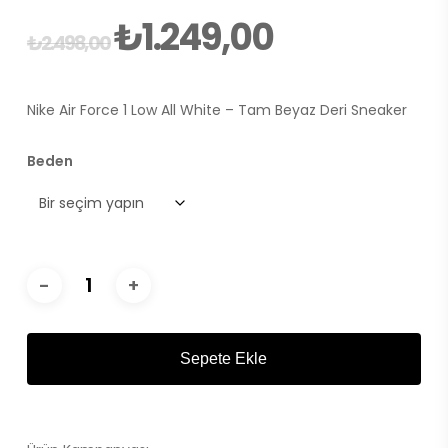
₺
1.249,00
Orijinal
Şu
₺
2.498,00
fiyat:
andaki
₺2.498,00.
fiyat:
Nike Air Force 1 Low All White – Tam Beyaz Deri Sneaker
₺1.249,00.
Beden
Sepete Ekle