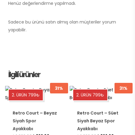
Henüz değerlendirme yapılmadı.
Sadece bu ürünü satın almış olan müşteriler yorum
yapabilir.
İlgili ürünler
31%
31%
Bu
Bu
2. ÜRÜN 799₺
2. ÜRÜN 799₺
ürünün
ürünün
birden
birden
Retro Court – Beyaz
Retro Court – Süet
fazla
fazla
Siyah Spor
Siyah Beyaz Spor
varyasyonu
varyasyonu
Ayakkabı
Ayakkabı
var.
var.