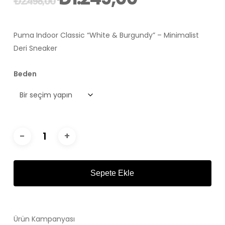
₺
2.498,00
fiyat:
andaki
₺2.498,00.
fiyat:
Puma Indoor Classic “White & Burgundy” – Minimalist
₺1.249,00.
Deri Sneaker
Beden
Sepete Ekle
Ürün Kampanyası