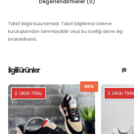
Değerlendirmeler (0)
Taksit bilgisi bulunamadı. Taksit bilgilerinizi ödeme
kuruluşlarından tanımlayabilir veya bu özelliği devre dışı
bırakabilirsiniz.
İlgili ürünler
1/8
50%
2. ÜRÜN 799₺
2. ÜRÜN 799