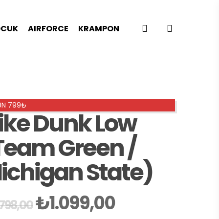
search
CUK
AIRFORCE
KRAMPON
RÜN 799₺
ike Dunk Low
Team Green /
ichigan State)
Orijinal
Şu
₺
1.099,00
.798,00