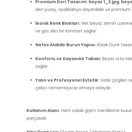
Premium Deri Tasarım:
beyaz 1_2.jpg
,
beya
deri yüzey, ayakkabıya dayanıklılık ve premium b
İkonik Renk Blokları:
Net beyaz zemin üzerine 
ve göz alıcı bir kontrast sağlar.
Nefes Alabilir Burun Yapısı:
Klasik Dunk tasar
Konforlu ve Dayanıklı Taban:
Beyaz orta taba
sağlar.
Yalın ve Profesyonel Estetik:
Sade çizgileri 
çekici tamamlayıcısı olmaya adaydır.
Kullanım Alanı:
Hem sokak giyim trendlerine kusur
parçasıdır.
Nike Dunk Low
(Team Green / Michigan State)