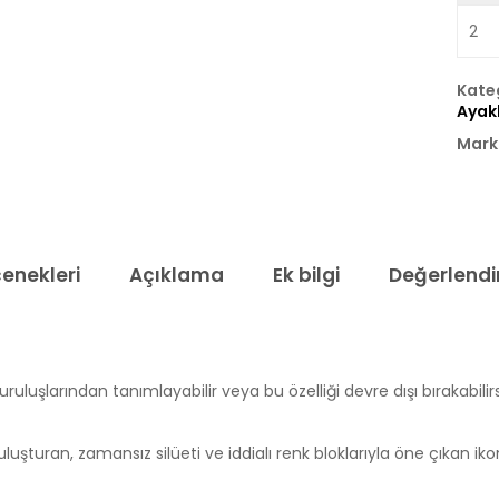
2
Kate
Ayak
Mark
çenekleri
Açıklama
Ek bilgi
Değerlendi
uruluşlarından tanımlayabilir veya bu özelliği devre dışı bırakabilirs
turan, zamansız silüeti ve iddialı renk bloklarıyla öne çıkan iko