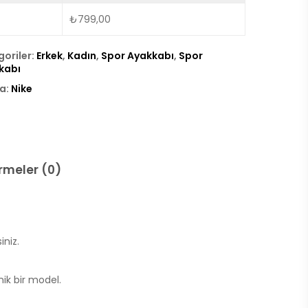
₺
799,00
goriler:
Erkek
,
Kadın
,
Spor Ayakkabı
,
Spor
kabı
a:
Nike
rmeler (0)
iniz.
nik bir model.