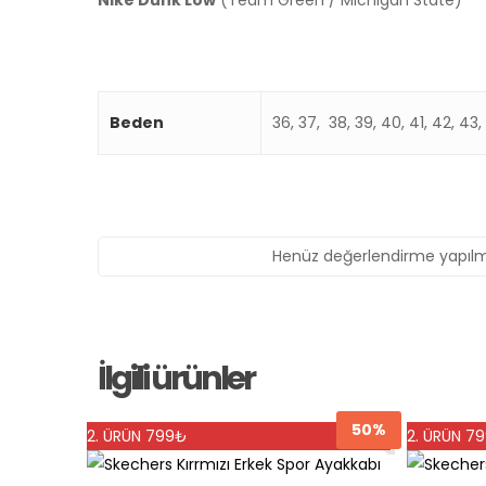
Beden
36, 37, 38, 39, 40, 41, 42, 43
Henüz değerlendirme yapılm
İlgili ürünler
50%
2. ÜRÜN 799₺
2. ÜRÜN 7
Bu
ürünün
Bu