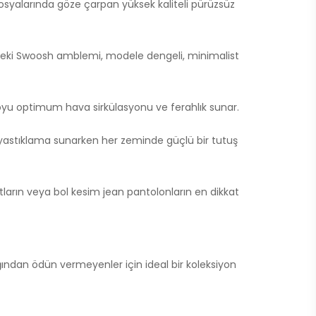
syalarında göze çarpan yüksek kaliteli pürüzsüz
ndeki Swoosh amblemi, modele dengeli, minimalist
boyu optimum hava sirkülasyonu ve ferahlık sunar.
n yastıklama sunarken her zeminde güçlü bir tutuş
ların veya bol kesim jean pantolonların en dikkat
dan ödün vermeyenler için ideal bir koleksiyon