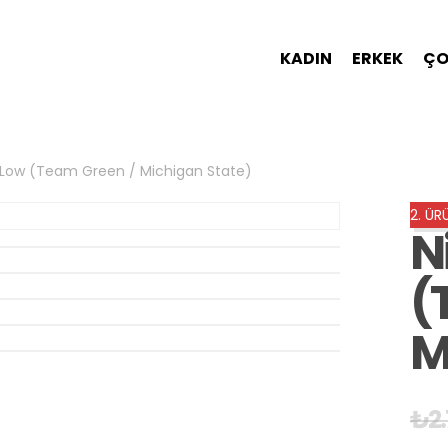
KADIN
ERKEK
ÇO
 Low (Team Green / Michigan State)
2. Ü
N
(
M
₺
2