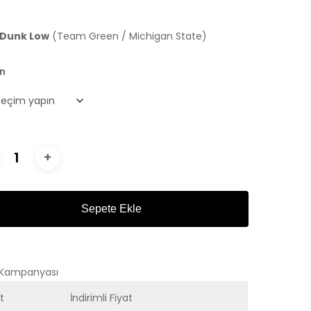
fiyat:
andaki
₺2.798,00.
fiyat:
 Dunk Low
(Team Green / Michigan State)
₺1.099,00.
n
Sepete Ekle
 Kampanyası
t
İndirimli Fiyat