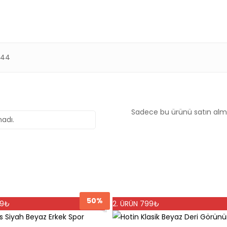
, 44
Sadece bu ürünü satın almı
adı.
50%
99₺
2. ÜRÜN 799₺
Bu