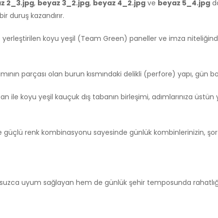
z 2_3.jpg
,
beyaz 3_2.jpg
,
beyaz 4_2.jpg
ve
beyaz 5_4.jpg
do
ir duruş kazandırır.
yerleştirilen koyu yeşil (Team Green) paneller ve imza niteliği
ımının parçası olan burun kısmındaki delikli (perfore) yapı, gün 
n ile koyu yeşil kauçuk dış tabanın birleşimi, adımlarınıza üstü
ve güçlü renk kombinasyonu sayesinde günlük kombinlerinizin, şort
suzca uyum sağlayan hem de günlük şehir temposunda rahatlığın