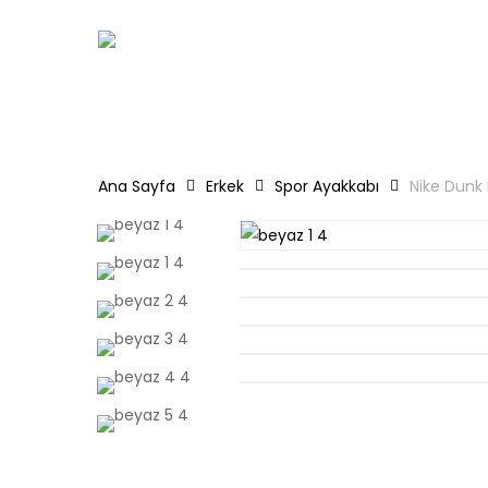
Skip
to
main
content
Ana Sayfa
Erkek
Spor Ayakkabı
Nike Dunk
Hit enter to search or ESC to close