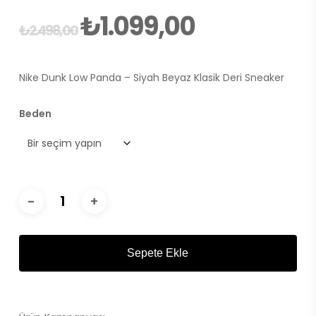
₺
1.099,00
Orijinal
Şu
₺
2.498,00
fiyat:
andaki
₺2.498,00.
fiyat:
Nike Dunk Low Panda – Siyah Beyaz Klasik Deri Sneaker
₺1.099,00.
Beden
Sepete Ekle