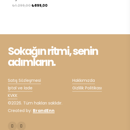
Orijinal
Şu
₺
1.299,00
₺
899,00
Seçenekler
fiyat:
andaki
₺1.299,00.
fiyat:
ürün
₺899,00.
sayfasından
seçilebilir
Sokağın ritmi, senin
adımların.
Satış Sözleşmesi
Hakkımızda
İptal ve İade
Gizlilik Politikası
KVKK
©
2026
. Tüm hakları saklıdır.
Created by:
BrandEnn