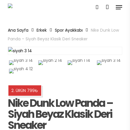
Menu
Skip
to
search
main
content
Ana Sayfa
Erkek
Spor Ayakkabı
Nike Dunk Low
Panda – Siyah Beyaz Klasik Deri Sneaker
2. ÜRÜN 799₺
Nike Dunk Low Panda –
Siyah Beyaz Klasik Deri
Sneaker