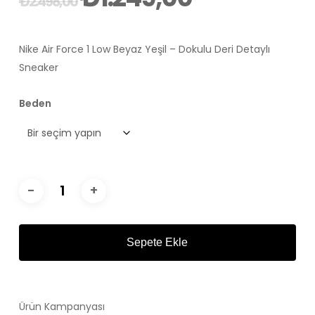
₺
2.498,00
fiyat:
andaki
₺2.498,00.
fiyat:
Nike Air Force 1 Low Beyaz Yeşil – Dokulu Deri Detaylı
₺1.249,00.
Sneaker
Beden
Sepete Ekle
Ürün Kampanyası