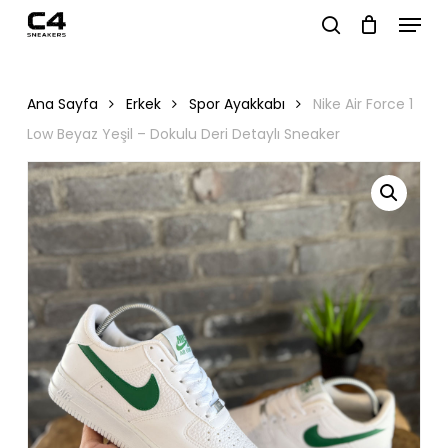
Menu
Skip
to
search
Close
main
Menu
content
Ana Sayfa
Erkek
Spor Ayakkabı
Nike Air Force 1
Low Beyaz Yeşil – Dokulu Deri Detaylı Sneaker