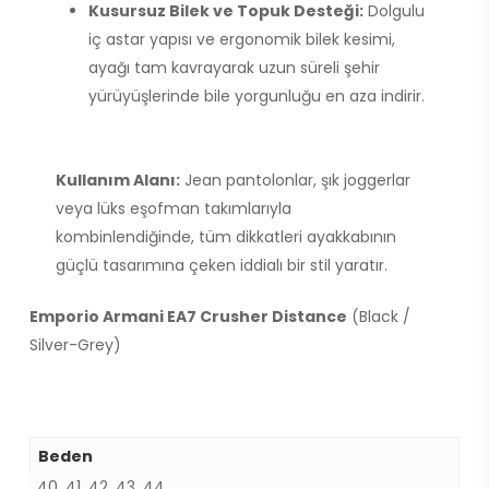
Kusursuz Bilek ve Topuk Desteği:
Dolgulu
iç astar yapısı ve ergonomik bilek kesimi,
ayağı tam kavrayarak uzun süreli şehir
yürüyüşlerinde bile yorgunluğu en aza indirir.
Kullanım Alanı:
Jean pantolonlar, şık joggerlar
veya lüks eşofman takımlarıyla
kombinlendiğinde, tüm dikkatleri ayakkabının
güçlü tasarımına çeken iddialı bir stil yaratır.
Emporio Armani EA7 Crusher Distance
(Black /
Silver-Grey)
Beden
40, 41, 42, 43, 44