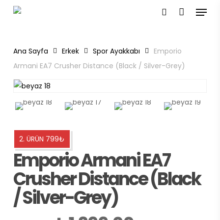
Menu
Skip
to
search
main
content
Ana Sayfa
Erkek
Spor Ayakkabı
Emporio
Armani EA7 Crusher Distance (Black / Silver-Grey)
2. ÜRÜN 799₺
Emporio Armani EA7
Crusher Distance (Black
/ Silver-Grey)