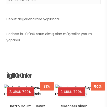
Henüz değerlendirme yapılmadı.
Sadece bu ürünü satın almış olan müşteriler yorum
yapabilir.
İlgili ürünler
31%
50%
Bu
Bu
2. ÜRÜN 799₺
2. ÜRÜN 799₺
ürünün
ürünün
birden
birden
Retro Court – Beyaz
Skechers Siyah
fazla
fazla