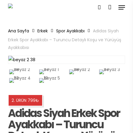
Menu
Skip
to
search
main
content
Ana Sayfa
Erkek
Spor Ayakkabı
Adidas Siyah
Erkek Spor Ayakkabı – Turuncu Detaylı Koşu ve Yürüyüş
Ayakkabısı
2. ÜRÜN 799₺
Adidas Siyah Erkek Spor
Ayakkabı – Turuncu