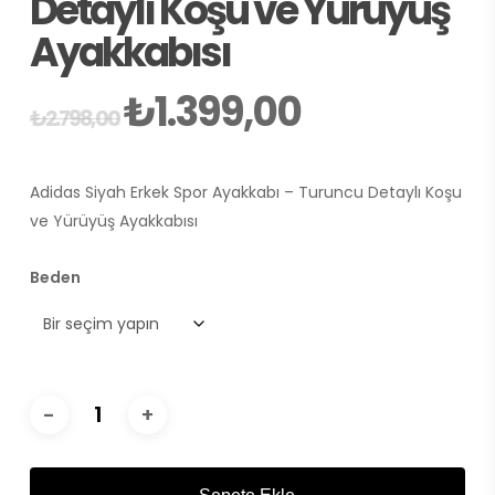
Detaylı Koşu ve Yürüyüş
Ayakkabısı
₺
1.399,00
Orijinal
Şu
₺
2.798,00
fiyat:
andaki
₺2.798,00.
fiyat:
Adidas Siyah Erkek Spor Ayakkabı – Turuncu Detaylı Koşu
₺1.399,00.
ve Yürüyüş Ayakkabısı
Beden