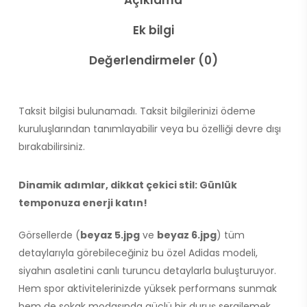
Açıklama
Ek bilgi
Değerlendirmeler (0)
Taksit bilgisi bulunamadı. Taksit bilgilerinizi ödeme
kuruluşlarından tanımlayabilir veya bu özelliği devre dışı
bırakabilirsiniz.
Dinamik adımlar, dikkat çekici stil: Günlük
temponuza enerji katın!
Görsellerde (
beyaz 5.jpg
ve
beyaz 6.jpg
) tüm
detaylarıyla görebileceğiniz bu özel Adidas modeli,
siyahın asaletini canlı turuncu detaylarla buluşturuyor.
Hem spor aktivitelerinizde yüksek performans sunmak
hem de sokak modasında güçlü bir duruş sergilemek