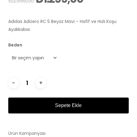
₺
2.598,00
fiyat:
andaki
₺2.598,00.
fiyat:
Adidas Adizero RC 5 Beyaz Mavi – Hafif ve Hızlı Koşu
₺1.299,00.
Ayakkabısı
Beden
Sepete Ekle
Ürün Kampanyası