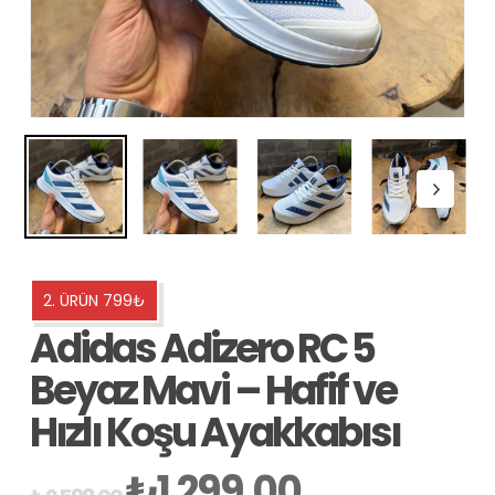
2. ÜRÜN 799₺
Adidas Adizero RC 5
Beyaz Mavi – Hafif ve
Hızlı Koşu Ayakkabısı
₺
1.299,00
Orijinal
Şu