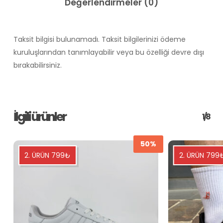
Değerlendirmeler (0)
Taksit bilgisi bulunamadı. Taksit bilgilerinizi ödeme
kuruluşlarından tanımlayabilir veya bu özelliği devre dışı
bırakabilirsiniz.
İlgili ürünler
1/8
50%
2. ÜRÜN 799₺
2. ÜRÜN 799