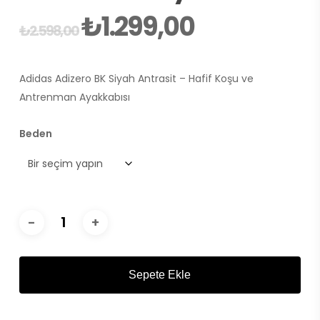
₺
1.299,00
Orijinal
Şu
₺
2.598,00
fiyat:
andaki
₺2.598,00.
fiyat:
Adidas Adizero BK Siyah Antrasit – Hafif Koşu ve
₺1.299,00.
Antrenman Ayakkabısı
Beden
Sepete Ekle