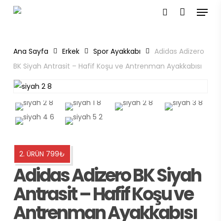
Menu
Skip
to
search
main
content
Ana Sayfa
Erkek
Spor Ayakkabı
Adidas Adizero
BK Siyah Antrasit – Hafif Koşu ve Antrenman Ayakkabısı
2. ÜRÜN 799₺
Adidas Adizero BK Siyah
Antrasit – Hafif Koşu ve
Antrenman Ayakkabısı